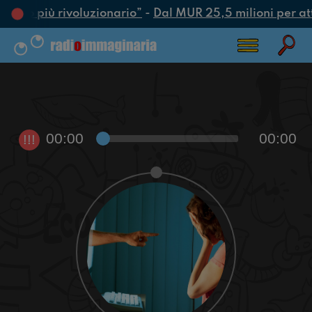
l’atto più rivoluzionario”
-
Dal MUR 25,5 milioni per attra
00:00
00:00
!!!