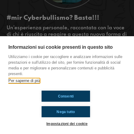
#mir Cyberbullismo? Basta!!!
Un'esperienza personale, raccontata con la voce
di chi è riuscito a reagire a questa nuova forma di
bullismo...inoltre si citerà anche del preside di
Informazioni sui cookie presenti in questo sito
una scuola di Parma che ha preso posizione in
occasione di un episodio a tema. #OkkinSu
Utilizziamo i cookie per raccogliere e analizzare informazioni sulle
prestazioni e sull'utilizzo del sito, per fornire funzionalità di social
Mirandola.
media e per migliorare e personalizzare contenuti e pubblicità
presenti.
Per saperne di più
Ti è piaciuto? Condividilo!
Consenti
Nega tutto
Impostazioni dei cookie