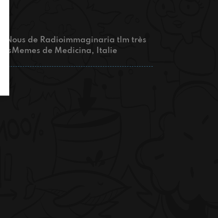
ts? Nous de Radioimmaginaria tlm très
sLesMemes de Medicina, Italie