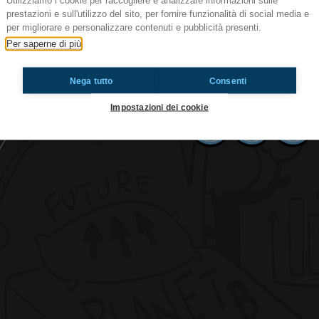
Utilizziamo i cookie per raccogliere e analizzare informazioni sulle
prestazioni e sull'utilizzo del sito, per fornire funzionalità di social media e
per migliorare e personalizzare contenuti e pubblicità presenti.
#tlm est fâché contre les parents
Per saperne di più
Vous aussi vous discuté parfois avec vos paren
souvent.Écoute nous pour découvrire plus!#Tou
Nega tutto
Consenti
Impostazioni dei cookie
Ti è piaciuto? Condividilo!