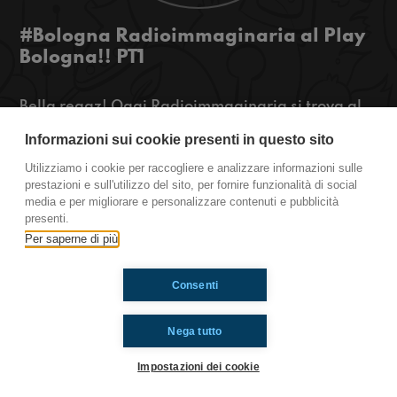
#Bologna Radioimmaginaria al Play
Bologna!! PT1
Bella regaz! Oggi Radioimmaginaria si trova al
Bologna Play. Abbiamo intervistato la direttrice
Informazioni sui cookie presenti in questo sito
del marketing e il direttore del Play Bologna, In
seguito abbiamo anche parlato con dei ragazzi
Utilizziamo i cookie per raccogliere e analizzare informazioni sulle
che si trovavano già lì.
prestazioni e sull'utilizzo del sito, per fornire funzionalità di social
media e per migliorare e personalizzare contenuti e pubblicità
presenti.
https://www.radioimmaginaria.it
Per saperne di più
Ti è piaciuto? Condividilo!
Consenti
Nega tutto
Impostazioni dei cookie