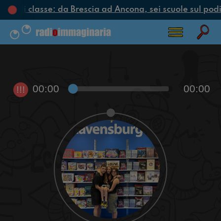
ciclo di classe: da Brescia ad Ancona, sei scuole sul podi
00:00
00:00
!!!