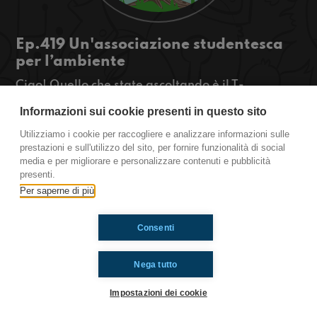
Ep.419 Un'associazione studentesca
per l’ambiente
Ciao! Quello che state ascoltando è il T-
OSSIGENO, la rassegna green di
Informazioni sui cookie presenti in questo sito
Radioimmaginaria in cui vi parlo di ambiente,
natura e animali. Oggi parleremo della prima
Utilizziamo i cookie per raccogliere e analizzare informazioni sulle
associazione studentesca per l’ambiente.
prestazioni e sull'utilizzo del sito, per fornire funzionalità di social
media e per migliorare e personalizzare contenuti e pubblicità
https://www.radioimmaginaria.it
presenti.
Per saperne di più
Ti è piaciuto? Condividilo!
Consenti
Nega tutto
Impostazioni dei cookie