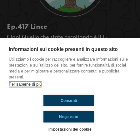
Ep.417 Lince
Ciao! Quello che state ascoltando è il T-
OSSIGENO, la rassegna green di
Informazioni sui cookie presenti in questo sito
Radioimmaginaria in cui vi parlo di ambiente,
natura e animali. Oggi parleremo della lince.
Utilizziamo i cookie per raccogliere e analizzare informazioni sulle
https://www.radioimmaginaria.it
prestazioni e sull'utilizzo del sito, per fornire funzionalità di social
media e per migliorare e personalizzare contenuti e pubblicità
presenti.
Ti è piaciuto? Condividilo!
Per saperne di più
Consenti
Nega tutto
Impostazioni dei cookie