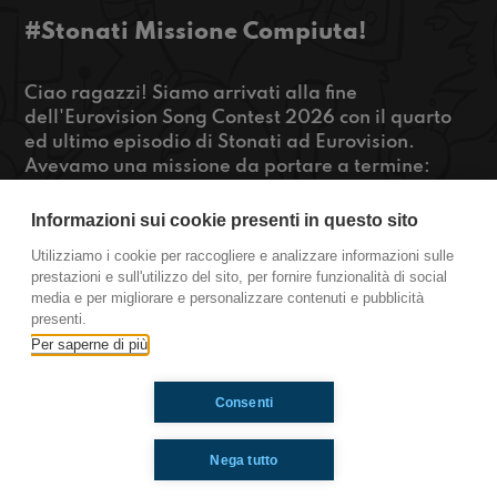
#Stonati Missione Compiuta!
Ciao ragazzi! Siamo arrivati alla fine
dell'Eurovision Song Contest 2026 con il quarto
ed ultimo episodio di Stonati ad Eurovision.
Avevamo una missione da portare a termine:
intervistare Sal da Vinci entro la fine del festival.
Ce l'avremo fatta? Ascoltatevi per scoprirlo ed
Informazioni sui cookie presenti in questo sito
ascoltare anche l'intervista a Elettra Lamborghini
Utilizziamo i cookie per raccogliere e analizzare informazioni sulle
e scoprire il nome del ristorante segreto di Sal da
prestazioni e sull'utilizzo del sito, per fornire funzionalità di social
Vinci consigliato da Gabriele Corsi in un post-it!
media e per migliorare e personalizzare contenuti e pubblicità
presenti.
https://www.radioimmaginaria.it
Per saperne di più
Consenti
Ti è piaciuto? Condividilo!
Nega tutto