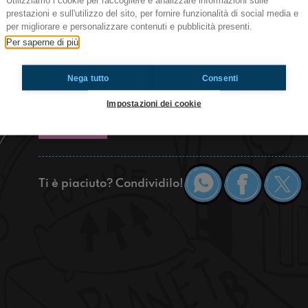
Utilizziamo i cookie per raccogliere e analizzare informazioni sulle
Ciao a tutti, la vostra redazione del cuore ha f
prestazioni e sull'utilizzo del sito, per fornire funzionalità di social media e
abbiamo parlato di quanto è difficile la vita sco
per migliorare e personalizzare contenuti e pubblicità presenti.
dato dei consigli agli studenti di seconda medi
Per saperne di più
l'esame di terza. Di che cosa ci lamenteremo? 
incuriosito cliccate play!
Nega tutto
Consenti
https://www.radioimmaginaria.it
Impostazioni dei cookie
Toscanella
Ti è piaciuto? Condividilo!