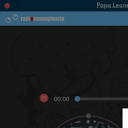
Papa Leone X
00:00
!!!