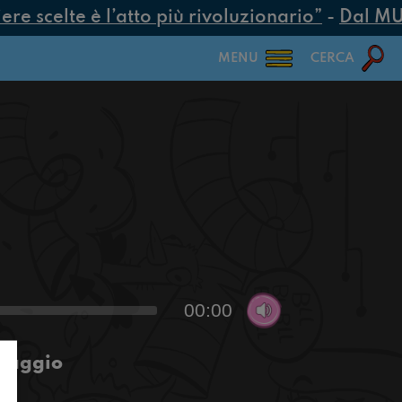
e scelte è l’atto più rivoluzionario”
-
Dal MUR 
MENU
CERCA
00:00
 maggio