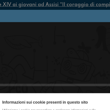
IV ai giovani ad Assisi “Il coraggio di compier
#Toscanella Difficoltà della scuola a
Informazioni sui cookie presenti in questo sito