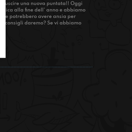
atto uscire una nuova puntata!! Oggi
lastica alla fine dell' anno e abbiamo
a che potrebbero avere ansia per
Che consigli daremo? Se vi abbiamo