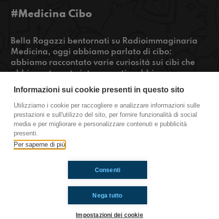
#Medicina Cibo
Bella Ragazzi bentornati su Radioimmaginaria
Medicina, oggi abbiamo parlato di cibo:
abbiamo raccontato varie curiosità sui cibi che
abbiamo trovato interessanti e abbiamo
approfondito sul cibo della cultura giapponese,
Informazioni sui cookie presenti in questo sito
che ci piacciono particolarmente.
Utilizziamo i cookie per raccogliere e analizzare informazioni sulle
prestazioni e sull'utilizzo del sito, per fornire funzionalità di social
https://www.radioimmaginaria.it
media e per migliorare e personalizzare contenuti e pubblicità
presenti.
Medicina
Per saperne di più
Consenti
Ti è piaciuto? Condividilo!
Nega tutto
Impostazioni dei cookie