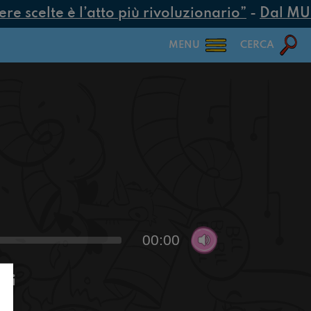
 scelte è l’atto più rivoluzionario”
-
Dal MUR 2
MENU
CERCA
00:00
chi