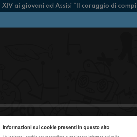
V ai giovani ad Assisi “Il coraggio di compiere
#CasaGialla Videogames o Videogio
Informazioni sui cookie presenti in questo sito