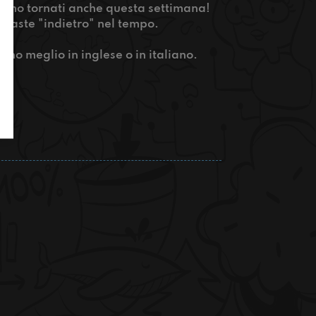
iamo tornati anche questa settimana!
imaste "indietro" nel tempo.
ono meglio in inglese o in italiano.