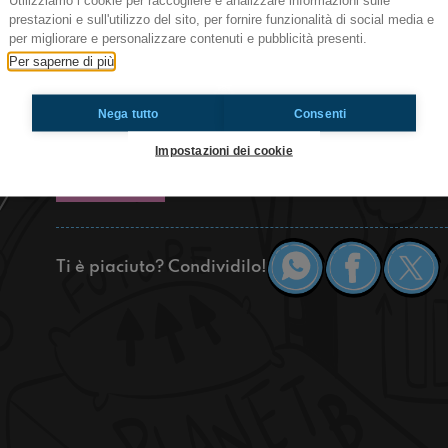
Utilizziamo i cookie per raccogliere e analizzare informazioni sulle
Ascoltatori di Radioimmaginaria Casa Gialla, s
prestazioni e sull'utilizzo del sito, per fornire funzionalità di social media e
Oggi parleremo del perché alcune scuole sono r
per migliorare e personalizzare contenuti e pubblicità presenti.
Dopodiché,
Per saperne di più
cercheremo di capire perché alcuni videogiochi s
Buon ascolto!
Nega tutto
Consenti
https://www.radioimmaginaria.it
Impostazioni dei cookie
Casa Gialla
Ti è piaciuto? Condividilo!