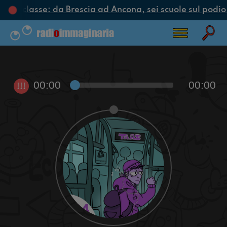
clo di classe: da Brescia ad Ancona, sei scuole sul podio 
00:00
00:00
!!!