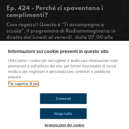
Ep. 424 - Perché ci spaventano i
complimenti?
Ciao ragazzi! Questo è “Ti accompagno a
scuola", il programma di Radioimmaginaria in
diretta dal lunedì al venerdì, dalle 07.00 alle
08.00 che racconta la vita quotidiana degli
adolescenti durante il tragitto casa-scuola.
Informazioni sui cookie presenti in questo sito
Questa mattina parliamo con Giovanna, il
Utilizziamo i cookie per raccogliere e analizzare informazioni sulle
controllo del tragitto casa-scuola, del perché ci
prestazioni e sull'utilizzo del sito, per fornire funzionalità di social
spaventano i complimenti fatti dagli sconosciuti.
media e per migliorare e personalizzare contenuti e pubblicità
presenti.
https://www.radioimmaginaria.it
Per saperne di più
Consenti
Ti è piaciuto? Condividilo!
Nega tutto
Impostazioni dei cookie