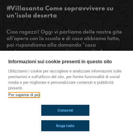
#Villasanta Come sopravvivere su
un’isola deserta
Ciao ragazzi! Oggi vi parliamo delle nostre gite
all'opera con la scuola e di cosa abbiamo fatto,
poi rispondiamo alla domanda "cosa
porteremmo per sopravvivere su un'isola
deserta?". Se vi abbiamo incuriosito premete
Informazioni sui cookie presenti in questo sito
play!
Utilizziamo i cookie per raccogliere e analizzare informazioni sulle
prestazioni e sull'utilizzo del sito, per fornire funzionalità di social
https://www.radioimmaginaria.it
media e per migliorare e personalizzare contenuti e pubblicità
presenti.
Villasanta
Per saperne di più
Consenti
Ti è piaciuto? Condividilo!
Nega tutto