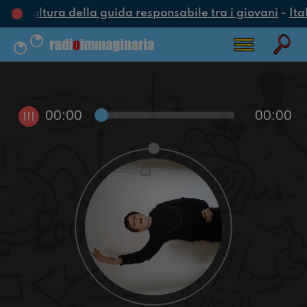
na cultura della guida responsabile tra i giovani
-
Ita
00:00
00:00
!!!