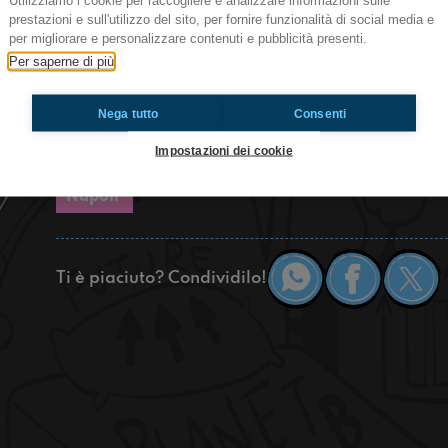
Utilizziamo i cookie per raccogliere e analizzare informazioni sulle
Ciao ragazzi! Nella redazione è periodo di comp
prestazioni e sull'utilizzo del sito, per fornire funzionalità di social media e
di Annalaura, ma come si festeggia il compleann
per migliorare e personalizzare contenuti e pubblicità presenti.
anche passare una giornata normale, tra social 
Per saperne di più
esistesse. Ma a proposito dei social, abbiamo sc
adolescenti Guardiamo più post/storie di quell
così? Scopritelo cliccando play!
Nega tutto
Consenti
Impostazioni dei cookie
https://www.radioimmaginaria.it
Napoli
Ti è piaciuto? Condividilo!