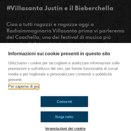
#Villasanta Justin e il Bieberchella
Ciao a tutti ragazzi e ragazze oggi a
Radioimmaginaria Villasanta prima vi parleremo
del Coachella, uno dei festival di musica più
importanti dei nostri giorni e poi vi racconteremo
delle cose più strane imparate a scuola. Se vi
Informazioni sui cookie presenti in questo sito
abbiamo incuriosito premete play!
Utilizziamo i cookie per raccogliere e analizzare informazioni sulle
prestazioni e sull'utilizzo del sito, per fornire funzionalità di social
https://www.radioimmaginaria.it
media e per migliorare e personalizzare contenuti e pubblicità
presenti.
Villasanta
Per saperne di più
Consenti
Ti è piaciuto? Condividilo!
Nega tutto
Impostazioni dei cookie