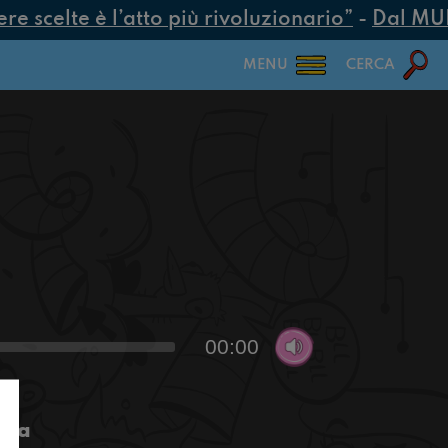
 scelte è l’atto più rivoluzionario”
-
Dal MUR 2
MENU
CERCA
00:00
rga