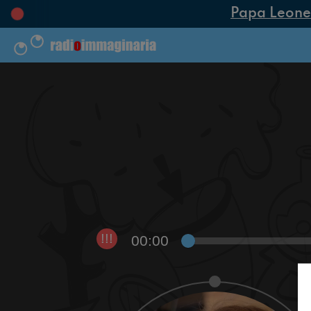
Papa Leone XI
00:00
!!!