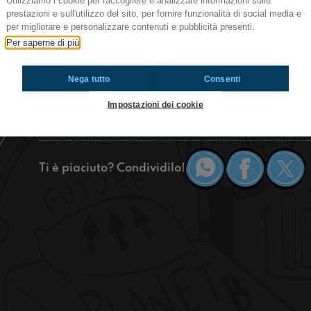
Utilizziamo i cookie per raccogliere e analizzare informazioni sulle
prestazioni e sull'utilizzo del sito, per fornire funzionalità di social media e
Ciao ragazzi! Oggi qui al Festival dell’Ascolto 
per migliorare e personalizzare contenuti e pubblicità presenti.
Vittimberga, direttrice generale di INPS, con 
Per saperne di più
dell’ascolto in generale e del fatto che adesso mo
l’intelligenza artificiale.
Nega tutto
Consenti
Cliccate play per saperne di più!
Impostazioni dei cookie
https://www.radioimmaginaria.it
Ti è piaciuto? Condividilo!