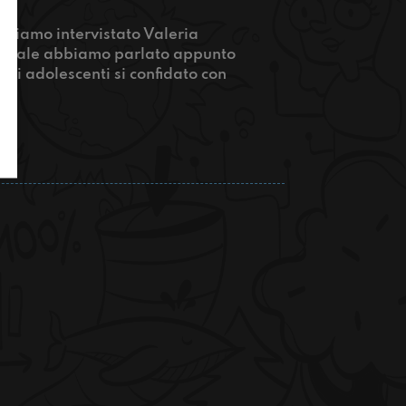
abbiamo intervistato Valeria
la quale abbiamo parlato appunto
lti adolescenti si confidato con