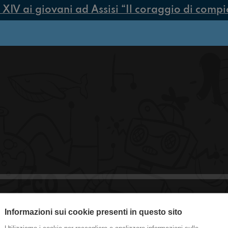
V ai giovani ad Assisi “Il coraggio di compiere
Informazioni sui cookie presenti in questo sito
#Roma Intervista a Valeria Vittimbe