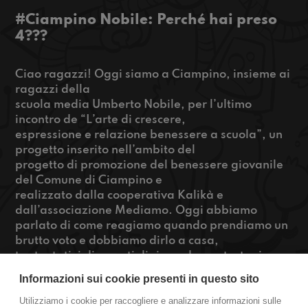
#Ciampino Nobile: Perché hai preso
4???
Ciao ragazzi! Oggi siamo a Ciampino, insieme ai
ragazzi della
scuola media Umberto Nobile, per l’ultimo
incontro de “L’arte di crescere,
espressione e relazione benessere a scuola”, un
progetto inserito nell’ambito del
progetto di promozione del benessere giovanile
del Comune di Ciampino e
realizzato dalla cooperativa Kalikà e
dall’associazione Mediamo. Oggi abbiamo
parlato di come reagiamo quando prendiamo un
brutto voto e dobbiamo dirlo a casa,
tra tentativi disperati di rimandare, strategie
impossibili per nasconderlo e reazioni
Informazioni sui cookie presenti in questo sito
che fanno più paura del voto stesso. Sentite qui!
Utilizziamo i cookie per raccogliere e analizzare informazioni sulle