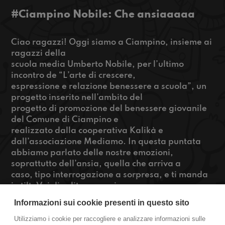
#Ciampino Nobile: Che ansiaaaaa
Ciao ragazzi! Oggi siamo a Ciampino, insieme ai
ragazzi della
scuola media Umberto Nobile, per l’ultimo
incontro de “L’arte di crescere,
espressione e relazione benessere a scuola”, un
progetto inserito nell’ambito del
progetto di promozione del benessere giovanile
del Comune di Ciampino e
realizzato dalla cooperativa Kalikà e
dall’associazione Mediamo. In questa puntata
abbiamo parlato delle nostre emozioni,
soprattutto dell’ansia, quella che arriva a
caso, tipo interrogazione a sorpresa, e ti manda
in tilt. Voi di solito come vi
comportate? Se volete sapere le nostre soluzioni
Informazioni sui cookie presenti in questo sito
ascoltate qui!
Utilizziamo i cookie per raccogliere e analizzare informazioni sulle