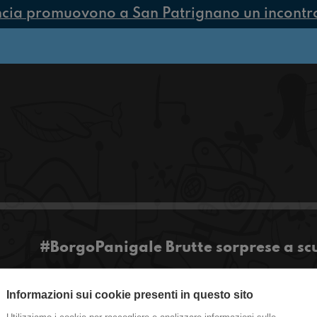
ncia promuovono a San Patrignano un incontro 
#BorgoPanigale Brutte sorprese a scu
Bella tutti regazz, benvenuti e benvenute su R
Informazioni sui cookie presenti in questo sito
non potevamo non parlare del concerto di Rosali