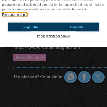
Utilizziamo i cookie per raccogliere e analizzare informazioni sulle
l'esibizione. Ovviamente però c'è anche un altr
prestazioni e sull'utilizzo del sito, per fornire funzionalità di social media e
disparte: l'accoltellamento di una professoressa
per migliorare e personalizzare contenuti e pubblicità presenti.
studenti.
Per saperne di più
Se siete incuriositi e incuriosite da tutte queste n
Nega tutto
Consenti
Impostazioni dei cookie
https://www.radioimmaginaria.it
Borgo Panigale
Ti è piaciuto? Condividilo!