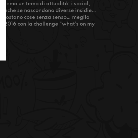
eremo un tema di attualità: i social,
o anche se nascondono diverse insidie…
 repostano cose senza senso… meglio
 nel 2016 con la challenge “what’s on my