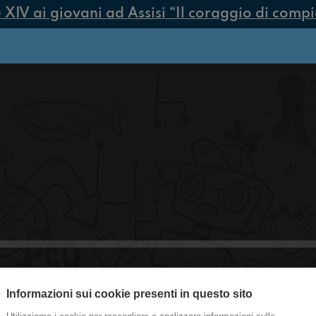
V ai giovani ad Assisi “Il coraggio di compiere
#Vanzaghello Repost & Realtà
Informazioni sui cookie presenti in questo sito