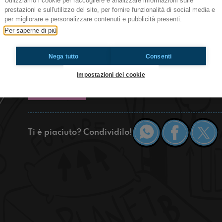
Utilizziamo i cookie per raccogliere e analizzare informazioni sulle
Bentornati ragazzi! Oggi puntatone in cui affront
prestazioni e sull'utilizzo del sito, per fornire funzionalità di social media e
ebbene sì sono un mondo bellissimo e sconfinat
per migliorare e personalizzare contenuti e pubblicità presenti.
ma poi vogliamo parlare di quelle persone che
Per saperne di più
lasciar stare e divertirci con un simpatico tuffo
phone?”
Nega tutto
Consenti
https://www.radioimmaginaria.it
Impostazioni dei cookie
Vanzaghello
Ti è piaciuto? Condividilo!