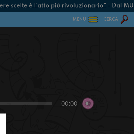
 scelte è l’atto più rivoluzionario”
-
Dal MUR 2
MENU
CERCA
00:00