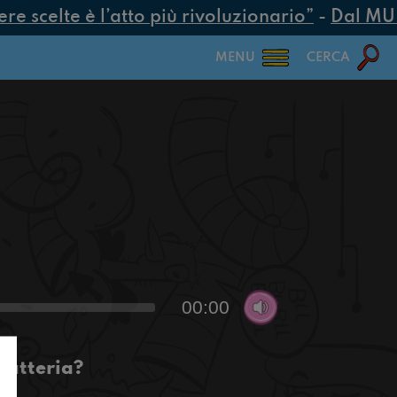
 scelte è l’atto più rivoluzionario”
-
Dal MUR 2
MENU
CERCA
00:00
batteria?