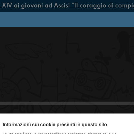
V ai giovani ad Assisi “Il coraggio di compiere
#Tradate Amici a quattro zampe o a 
Informazioni sui cookie presenti in questo sito