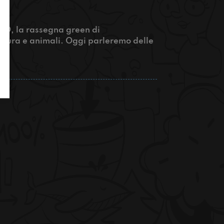
ENO, la rassegna green di
atura e animali. Oggi parleremo delle