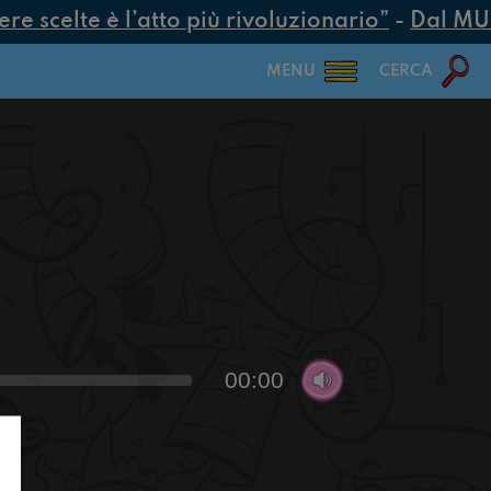
 scelte è l’atto più rivoluzionario”
-
Dal MUR 2
MENU
CERCA
00:00