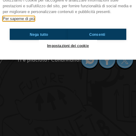
Utilizziamo i cookie per raccogliere e analizzare informazioni sulle
prestazioni e sull'utilizzo del sito, per fornire funzionalità di social media e
Ep.384 Le rane della pioggia
per migliorare e personalizzare contenuti e pubblicità presenti.
Ciao! Quello che state ascoltando è il T-OSSIG
Per saperne di più
Radioimmaginaria in cui vi parlo di ambiente, n
rane della pioggia.
Nega tutto
Consenti
https://www.radioimmaginaria.it
Impostazioni dei cookie
Ti è piaciuto? Condividilo!