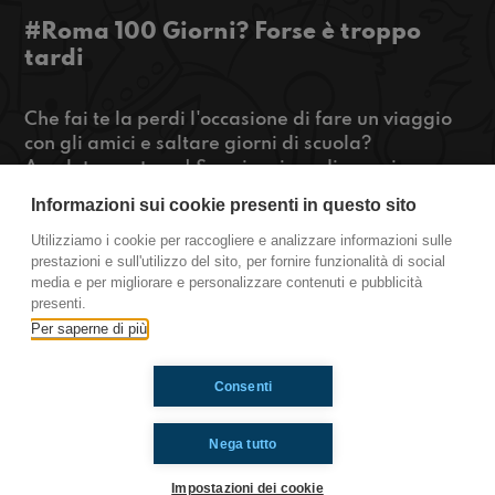
#Roma 100 Giorni? Forse è troppo
tardi
Che fai te la perdi l'occasione di fare un viaggio
con gli amici e saltare giorni di scuola?
Assolutamente no! Se sei curioso di scoprire come
convincere i tuoi prof a lasciartelo fare ascoltaci
Informazioni sui cookie presenti in questo sito
ora!
Utilizziamo i cookie per raccogliere e analizzare informazioni sulle
prestazioni e sull'utilizzo del sito, per fornire funzionalità di social
https://www.radioimmaginaria.it
media e per migliorare e personalizzare contenuti e pubblicità
presenti.
Roma
Per saperne di più
Consenti
Ti è piaciuto? Condividilo!
Nega tutto
Impostazioni dei cookie