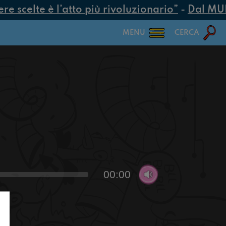
 scelte è l’atto più rivoluzionario”
-
Dal MUR 2
MENU
CERCA
00:00