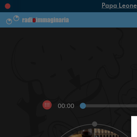
Papa Leone XI
00:00
!!!