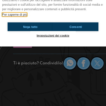
Utilizziamo i cookie per raccogliere e analizzare informazioni sulle
Ciao ragazzi, in questa nuova puntata la redazi
prestazioni e sull'utilizzo del sito, per fornire funzionalità di social media e
esperienze culinarie vissute all’estero assolut
per migliorare e personalizzare contenuti e pubblicità presenti.
per la vostra tutela non ascoltate prima di man
Per saperne di più
preparatevi a dei racconti che vi faranno mettere
ascoltare.
Nega tutto
Consenti
https://www.radioimmaginaria.it
Impostazioni dei cookie
Tradate
Ti è piaciuto? Condividilo!