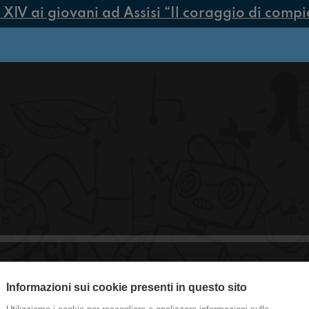
V ai giovani ad Assisi “Il coraggio di compiere
#Tradate Le lasagne francesi
Informazioni sui cookie presenti in questo sito