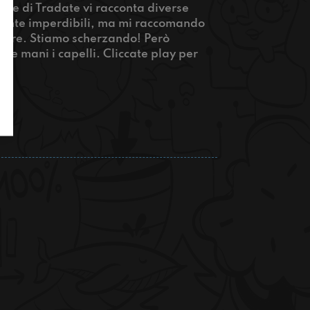
one di Tradate vi racconta diverse
amente imperdibili, ma mi raccomando
giare. Stiamo scherzando! Però
 le mani i capelli. Cliccate play per