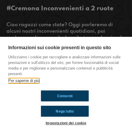
#Cremona Inconvenienti a 2 ruote
Ciao ragazzi come state? Oggi parleremo di
alcuni nostri inconvenienti quotidiani, poi
parleremo di come calcolare il pi greco lanciando
hot dog congelati e infine vi consiglieremo dei film
Informazioni sui cookie presenti in questo sito
parlando anche di quelli che devono uscire
durante il corso di quest’anno.
Utilizziamo i cookie per raccogliere e analizzare informazioni sulle
prestazioni e sull'utilizzo del sito, per fornire funzionalità di social
https://www.radioimmaginaria.it
media e per migliorare e personalizzare contenuti e pubblicità
presenti.
Cremona
Per saperne di più
Consenti
Ti è piaciuto? Condividilo!
Nega tutto
Impostazioni dei cookie