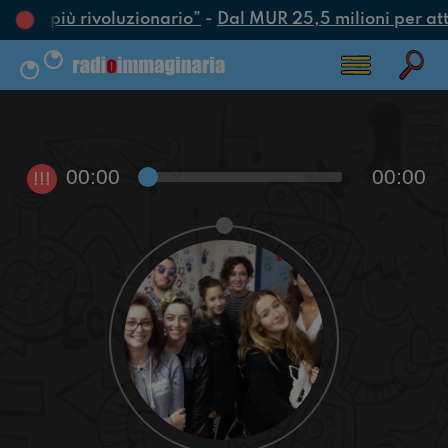
’atto più rivoluzionario”
-
Dal MUR 25,5 milioni per attra
00:00
00:00
!!!