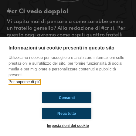
#cr Ci vedo doppio!
Vi capita mai di pensare a come sarebbe avere
un fratello gemello? Alla redazione di #cr sì! Per
questo oggi avremo come ospiti quattro fratelli
gemelli che risponderanno a tutti i nostri dubbi e
Informazioni sui cookie presenti in questo sito
curiosità sulla vita da sosia. Da non perdersi il
nostro quizzone e...non preoccupatevi se vi
Utilizziamo i cookie per raccogliere e analizzare informazioni sulle
sembrerà di sentire doppio! #OkkinSu
prestazioni e sull'utilizzo del sito, per fornire funzionalità di social
media e per migliorare e personalizzare contenuti e pubblicità
Cremona.
presenti.
Per saperne di più
Ti è piaciuto? Condividilo!
Consenti
Nega tutto
Impostazioni dei cookie