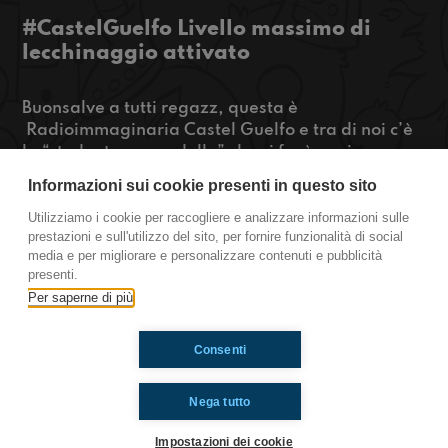
#CastelGuelfo Livello massimo di
lecchinaggio attivato
Buonsalve a tutti regazz, questa è
Radioimmaginaria Castel Guelfo e tra di noi c’è
la “studentessa modello” che ci farà capire
quanto secondo lei è utile fare i lecchini coi prof;
Informazioni sui cookie presenti in questo sito
per sapere tutto quello che abbiamo scoperto
cliccate play!!
Utilizziamo i cookie per raccogliere e analizzare informazioni sulle
prestazioni e sull'utilizzo del sito, per fornire funzionalità di social
https://www.radioimmaginaria.it
media e per migliorare e personalizzare contenuti e pubblicità
presenti.
Castel Guelfo
Per saperne di più
Consenti
Ti è piaciuto? Condividilo!
Nega tutto
Impostazioni dei cookie