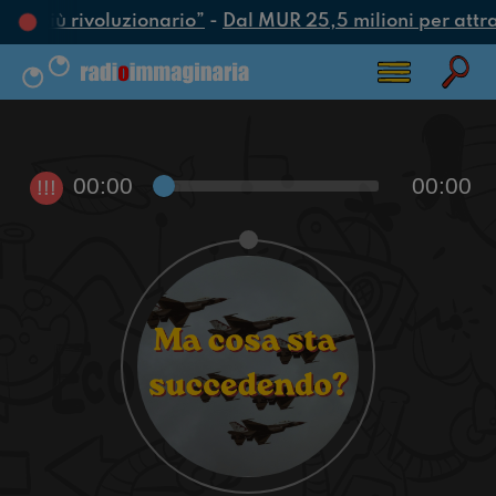
tto più rivoluzionario”
-
Dal MUR 25,5 milioni per attrarr
00:00
00:00
!!!