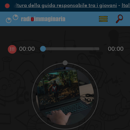
a cultura della guida responsabile tra i giovani
-
Ital
00:00
00:00
!!!