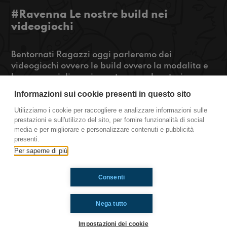
#Ravenna Le nostre build nei
videogiochi
Bentornati Ragazzi oggi parleremo dei
videogiochi ovvero le build ovvero la modalita e
le cose a cui diamo importanza nel costruire un
personaggio(come Elden Ring) prioritizzi la
Informazioni sui cookie presenti in questo sito
velocita di gioco o prendere le cose con calma.
Utilizziamo i cookie per raccogliere e analizzare informazioni sulle
prestazioni e sull'utilizzo del sito, per fornire funzionalità di social
https://www.radioimmaginaria.it
media e per migliorare e personalizzare contenuti e pubblicità
presenti.
Ravenna
Per saperne di più
Consenti
Ti è piaciuto? Condividilo!
Nega tutto
Impostazioni dei cookie