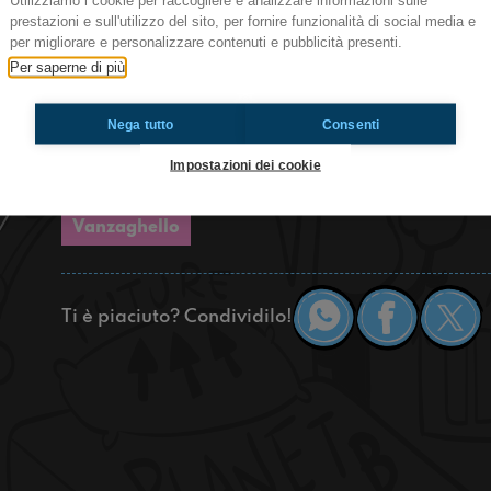
Utilizziamo i cookie per raccogliere e analizzare informazioni sulle
sotto controllo: lavoro, casa, vita organizzata… t
prestazioni e sull'utilizzo del sito, per fornire funzionalità di social media e
scopre che la realtà è molto più complicata. In
per migliorare e personalizzare contenuti e pubblicità presenti.
aspettative, pressioni sociali, confronti continui
Per saperne di più
sempre “in ritardo” rispetto agli altri. Ma anche
cambiare idea e costruire una vita che sia davve
Nega tutto
Consenti
significa avere tutte le risposte… ma imparare 
Impostazioni dei cookie
https://www.radioimmaginaria.it
Vanzaghello
Ti è piaciuto? Condividilo!