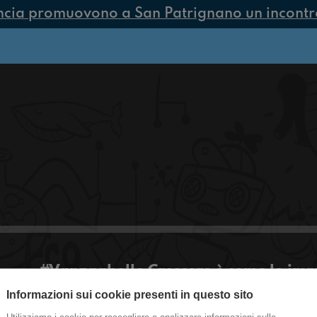
ncia promuovono a San Patrignano un incontro 
#Vanzaghello Crescere è come lo i
Informazioni sui cookie presenti in questo sito
Ciao amici! Tutti da piccoli pensavamo che diven