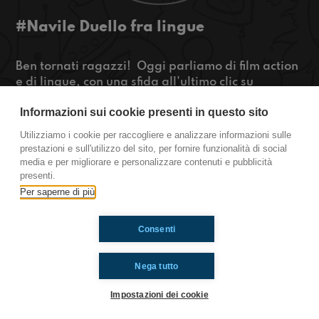
#Navile Duello fra lingue
Ben tornati ragazzi! Oggi parliamo di film action
e di lingue, con una sfida all'ultimo clic su
Duolingo!
Informazioni sui cookie presenti in questo sito
Buon ascolto!
Utilizziamo i cookie per raccogliere e analizzare informazioni sulle
https://www.radioimmaginaria.it
prestazioni e sull'utilizzo del sito, per fornire funzionalità di social
media e per migliorare e personalizzare contenuti e pubblicità
Navile
presenti.
Per saperne di più
Ti è piaciuto? Condividilo!
Consenti
Nega tutto
Impostazioni dei cookie