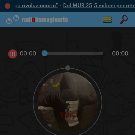
atto più rivoluzionario”
-
Dal MUR 25,5 milioni per attrar
00:00
00:00
!!!