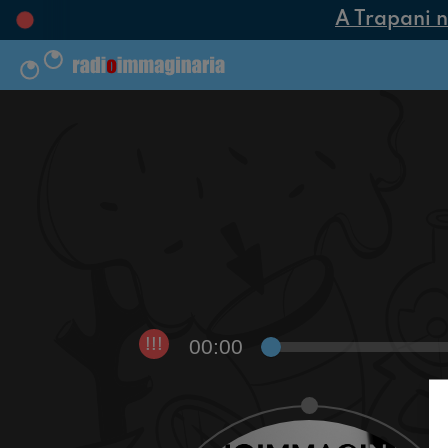
A Trapani na
00:00
!!!