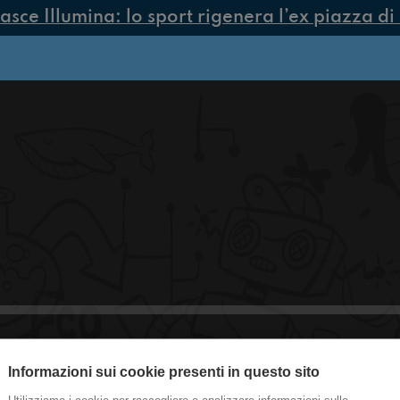
sce Illumina: lo sport rigenera l’ex piazza di 
Informazioni sui cookie presenti in questo sito