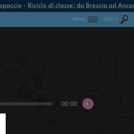
spaccio
-
Riciclo di classe: da Brescia ad Ancona
MENU
CERCA
00:00