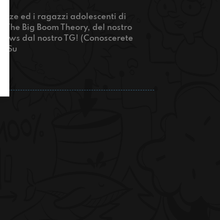
gazze ed i ragazzi adolescenti di
ica The Big Boom Theory, del nostro
news dal nostro TG! (Conoscerete
kinSu