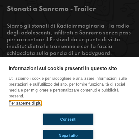
Stonati a Sanremo - Trailer
Siamo gli stonati di Radioimmaginaria - la radio
degli adolescenti, infiltrati a Sanremo senza pass
per raccontare il Festival da un punto di vista
inedito: dietro le transenne e con la faccia
schiacciata sulla pancia di un bodyguard.
Vogliamo intervistare cameraman, truccatori,
musicisti e tutti quelli che vivono dietro alle
Informazioni sui cookie presenti in questo sito
quinte, i veri custodi dei segreti del Festival!
Utilizziamo i cookie per raccogliere e analizzare informazioni sulle
Anche perché non abbiamo nessun pass e non ci
prestazioni e sull'utilizzo del sito, per fornire funzionalità di social
fanno entrare da nessuna parte...
media e per migliorare e personalizzare contenuti e pubblicità
presenti.
https://www.radioimmaginaria.it
Per saperne di più
Consenti
Ti è piaciuto? Condividilo!
Nega tutto