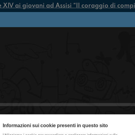
V ai giovani ad Assisi “Il coraggio di compiere
#Villasanta Chat Noir veste Prada
Informazioni sui cookie presenti in questo sito