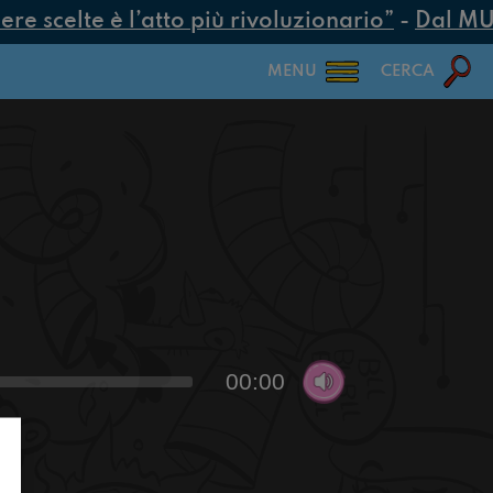
 scelte è l’atto più rivoluzionario”
-
Dal MUR 2
MENU
CERCA
00:00