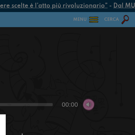
e scelte è l’atto più rivoluzionario”
-
Dal MUR 2
MENU
CERCA
00:00