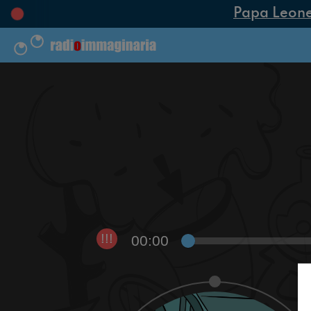
Papa Leone XI
00:00
!!!