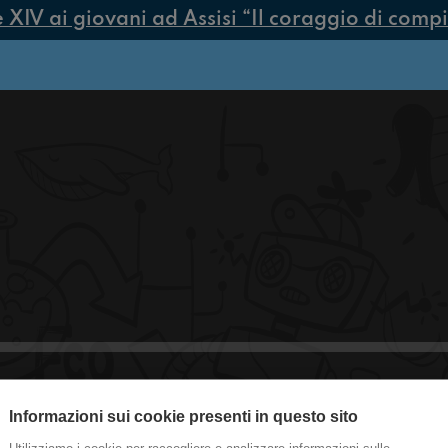
V ai giovani ad Assisi “Il coraggio di compier
Informazioni sui cookie presenti in questo sito