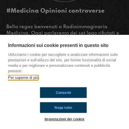
#Medicina Opinioni controverse
Bella regaz benvenuti a Radioimmaginaria
Medicina. Oggi parleremo dei set lego rifiutati e
di alcune loro problematiche. Poi parleremo delle
Informazioni sui cookie presenti in questo sito
nostre opinioni controverse
Utilizziamo i cookie per raccogliere e analizzare informazioni sulle
https://www.radioimmaginaria.it
prestazioni e sull'utilizzo del sito, per fornire funzionalità di social
media e per migliorare e personalizzare contenuti e pubblicità
Medicina
presenti.
Per saperne di più
Ti è piaciuto? Condividilo!
Consenti
Nega tutto
Impostazioni dei cookie