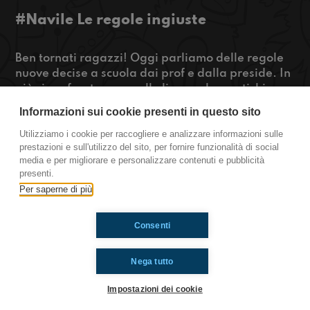
#Navile Le regole ingiuste
Ben tornati ragazzi! Oggi parliamo delle regole
nuove decise a scuola dai prof e dalla preside. In
più ci confronteremo sulle lingue che pratichiamo
a scuola.
Informazioni sui cookie presenti in questo sito
Buon ascolto!
Utilizziamo i cookie per raccogliere e analizzare informazioni sulle
prestazioni e sull'utilizzo del sito, per fornire funzionalità di social
https://www.radioimmaginaria.it
media e per migliorare e personalizzare contenuti e pubblicità
presenti.
Navile
Per saperne di più
Consenti
Ti è piaciuto? Condividilo!
Nega tutto
Impostazioni dei cookie