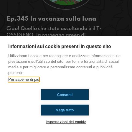
Ep.345 In vacanza sulla luna
Ciao! Quello che state ascoltando è il T-
OSSIGENO, la rassegna green di
Radioimmaginaria in cui vi parlo di ambiente,
Informazioni sui cookie presenti in questo sito
natura e animali. Oggi parleremo di come in
futuro (forse) potremmo andare in vacanza sulla
Utilizziamo i cookie per raccogliere e analizzare informazioni sulle
luna.
prestazioni e sull'utilizzo del sito, per fornire funzionalità di social
media e per migliorare e personalizzare contenuti e pubblicità
https://www.radioimmaginaria.it
presenti.
Per saperne di più
Ti è piaciuto? Condividilo!
Consenti
Nega tutto
Impostazioni dei cookie