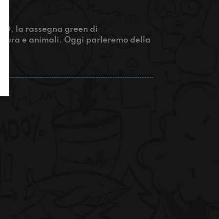
ENO, la rassegna green di
natura e animali. Oggi parleremo della