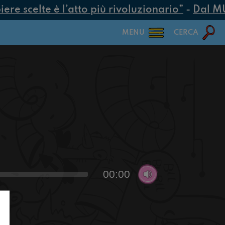
e scelte è l’atto più rivoluzionario”
-
Dal MUR 
MENU
CERCA
00:00