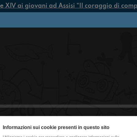
IV ai giovani ad Assisi “Il coraggio di compier
Informazioni sui cookie presenti in questo sito