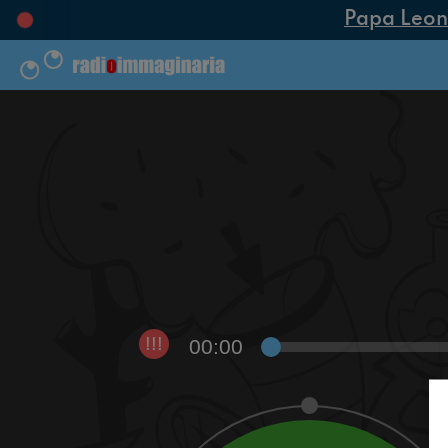
Papa Leone X
00:00
!!!