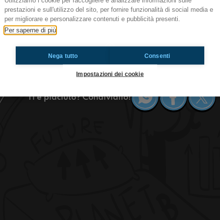
Utilizziamo i cookie per raccogliere e analizzare informazioni sulle
prestazioni e sull'utilizzo del sito, per fornire funzionalità di social media e
Ep.348 Patella
per migliorare e personalizzare contenuti e pubblicità presenti.
Ciao! Quello che state ascoltando è il T-OSSIG
Per saperne di più
Radioimmaginaria in cui vi parlo di ambiente, 
patella.
Nega tutto
Consenti
https://www.radioimmaginaria.it
Impostazioni dei cookie
Ti è piaciuto? Condividilo!