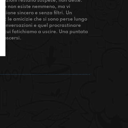
emozioni restano sospese, non dette.
forse non esiste nemmeno, ma vi
ssione sincero e senza filtri. Un
ni: le amicizie che si sono perse lungo
le conversazioni e quel procrastinare
a cui fatichiamo a uscire. Una puntata
onoscersi.