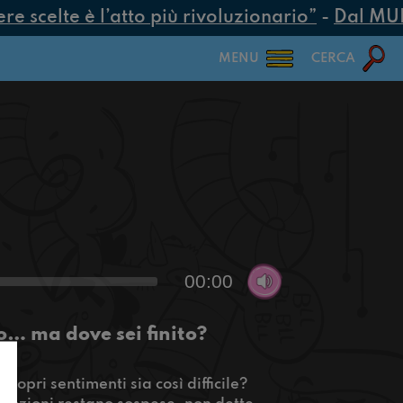
 scelte è l’atto più rivoluzionario”
-
Dal MUR 2
MENU
CERCA
00:00
o… ma dove sei finito?
ropri sentimenti sia così difficile?