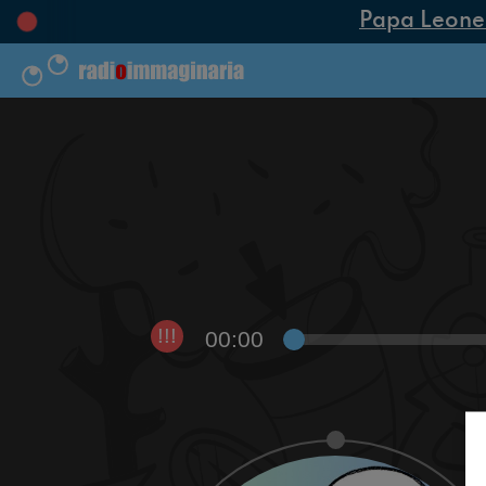
Papa Leone XI
00:00
!!!