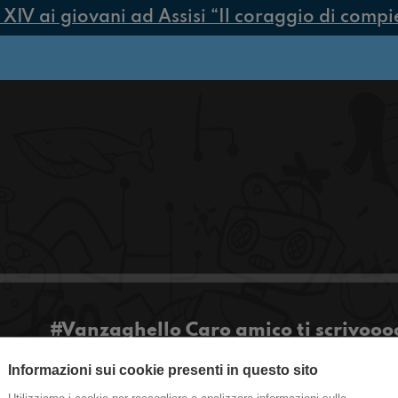
V ai giovani ad Assisi “Il coraggio di compiere
#Vanzaghello Caro amico ti scrivooo
Informazioni sui cookie presenti in questo sito
Amici, ma vi siete mai chiesti perché parlare dei p