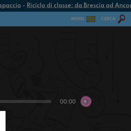
spaccio
-
Riciclo di classe: da Brescia ad Ancona
MENU
CERCA
00:00