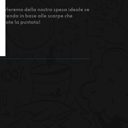
arleremo della nostra spesa ideale se
 vicenda in base alle scarpe che
oltate la puntata!