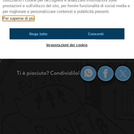
Utilizziamo i cookie per raccogliere e analizzare informazioni sulle
prestazioni e sull'utilizzo del sito, per fornire funzionalità di social media e
Ciao ragazzi! Oggi a Radioimmaginaria Torino p
per migliorare e personalizzare contenuti e pubblicità presenti.
non avessimo limiti di spesa e ci giudicheremo a
Per saperne di più
indossiamo! Se gli argomenti vi interessano, asc
Nega tutto
Consenti
https://www.radioimmaginaria.it
Impostazioni dei cookie
Torino
Ti è piaciuto? Condividilo!