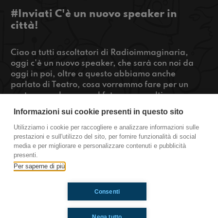
#Inviati C'è un nuovo speaker in
città!
Ciao a tutti ascoltatori di Radioimmaginaria,
oggi c'è un nuovo speaker, che sarà con noi da
oggi in poi, oltre a questo abbiamo anche
parlato di Teatro, cosa vorremmo fare per un
nostro compleanno nel futuro e per ultima cosa,
parleremo di scarpe! quindi per vedere cosa
Informazioni sui cookie presenti in questo sito
abbiamo da dire su tutto questo, non dovrete
fare altro che premere play!
Utilizziamo i cookie per raccogliere e analizzare informazioni sulle
prestazioni e sull'utilizzo del sito, per fornire funzionalità di social
https://www.radioimmaginaria.it
media e per migliorare e personalizzare contenuti e pubblicità
presenti.
Inviati
Per saperne di più
Consenti
Ti è piaciuto? Condividilo!
Nega tutto