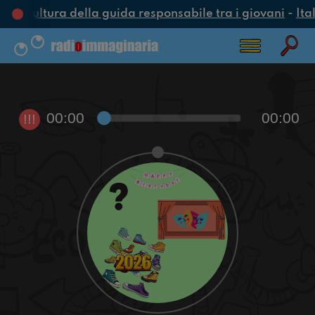
na cultura della guida responsabile tra i giovani
-
Ita
00:00
00:00
!!!