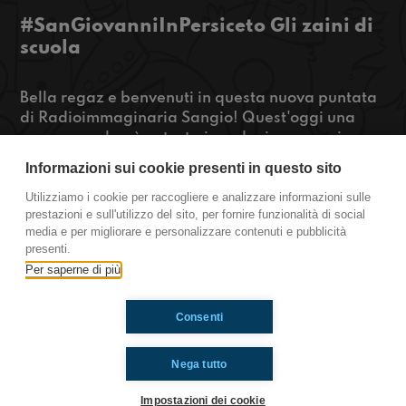
#SanGiovanniInPersiceto Gli zaini di
scuola
Bella regaz e benvenuti in questa nuova puntata
di Radioimmaginaria Sangio! Quest'oggi una
nuova speaker è entrata in redazione e assieme
a lei, guarderemo che cosa c'è nei nostri zaini di
Informazioni sui cookie presenti in questo sito
scuola. Quindi, cosa aspettate? Premete play!
Utilizziamo i cookie per raccogliere e analizzare informazioni sulle
prestazioni e sull'utilizzo del sito, per fornire funzionalità di social
https://www.radioimmaginaria.it
media e per migliorare e personalizzare contenuti e pubblicità
presenti.
San Giovanni In Persiceto
Per saperne di più
Consenti
Ti è piaciuto? Condividilo!
Nega tutto
Impostazioni dei cookie