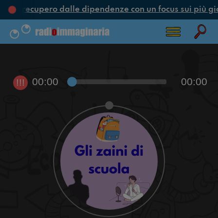
ne e recupero dalle dipendenze con un focus sui più gi
00:00
00:00
!!!