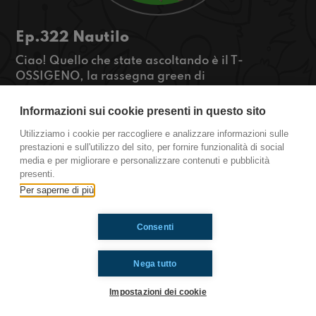
Ep.322 Nautilo
Ciao! Quello che state ascoltando è il T-
OSSIGENO, la rassegna green di
Radioimmaginaria in cui vi parlo di ambiente,
natura e animali. Oggi parleremo del nautilo, un
Informazioni sui cookie presenti in questo sito
mollusco antico con la sua conchiglia a spirale,
Utilizziamo i cookie per raccogliere e analizzare informazioni sulle
sopravvissuto per milioni di anni nei mari
prestazioni e sull'utilizzo del sito, per fornire funzionalità di social
profondi.
media e per migliorare e personalizzare contenuti e pubblicità
https://www.radioimmaginaria.it
presenti.
Per saperne di più
Ti è piaciuto? Condividilo!
Consenti
Nega tutto
Impostazioni dei cookie