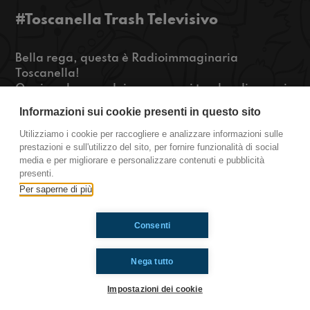
#Toscanella Trash Televisivo
Bella rega, questa è Radioimmaginaria
Toscanella!
Oggi parleremo dei programmi trash e di come i
film di natale siano ripetitivi. Se vi abbiamo
Informazioni sui cookie presenti in questo sito
Incuriositi cliccate play!
Utilizziamo i cookie per raccogliere e analizzare informazioni sulle
prestazioni e sull'utilizzo del sito, per fornire funzionalità di social
https://www.radioimmaginaria.it
media e per migliorare e personalizzare contenuti e pubblicità
presenti.
Toscanella
Per saperne di più
Consenti
Ti è piaciuto? Condividilo!
Nega tutto
Impostazioni dei cookie