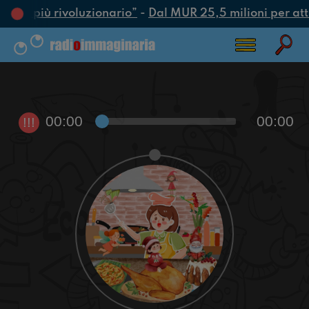
’atto più rivoluzionario”
-
Dal MUR 25,5 milioni per attra
00:00
00:00
!!!