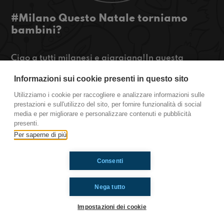
#Milano Questo Natale torniamo
bambini?
Ciao a tutti milanesi e giargiana!In questa
puntata vi parleremo di Natale e di hobby che
Informazioni sui cookie presenti in questo sito
volevamo imparare a fare da piccoli. Premete
play!!
Utilizziamo i cookie per raccogliere e analizzare informazioni sulle
https://www.radioimmaginaria.it
prestazioni e sull'utilizzo del sito, per fornire funzionalità di social
media e per migliorare e personalizzare contenuti e pubblicità
Milano
presenti.
Per saperne di più
Ti è piaciuto? Condividilo!
Consenti
Nega tutto
Impostazioni dei cookie