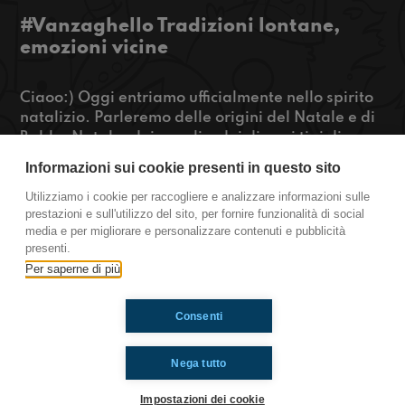
#Vanzaghello Tradizioni lontane,
emozioni vicine
Ciaoo:) Oggi entriamo ufficialmente nello spirito
natalizio. Parleremo delle origini del Natale e di
Babbo Natale, dei regali e dei diversi tipi di
persone durante le feste. Una puntata perfetta
Informazioni sui cookie presenti in questo sito
da ascoltare mentre fate l’albero…
Utilizziamo i cookie per raccogliere e analizzare informazioni sulle
prestazioni e sull'utilizzo del sito, per fornire funzionalità di social
https://www.radioimmaginaria.it
media e per migliorare e personalizzare contenuti e pubblicità
presenti.
Vanzaghello
Per saperne di più
Consenti
Ti è piaciuto? Condividilo!
Nega tutto
Impostazioni dei cookie