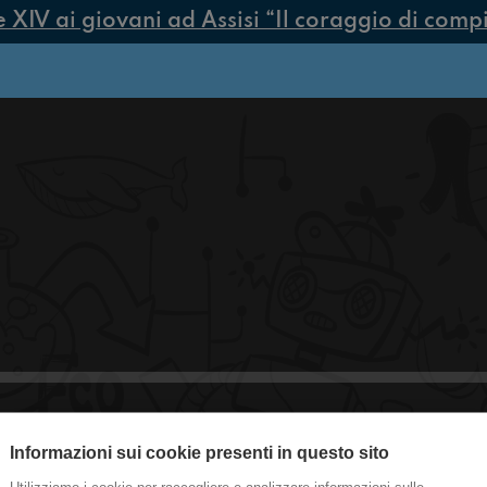
IV ai giovani ad Assisi “Il coraggio di compier
Informazioni sui cookie presenti in questo sito