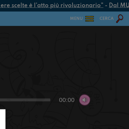
e scelte è l’atto più rivoluzionario”
-
Dal MUR 
MENU
CERCA
00:00