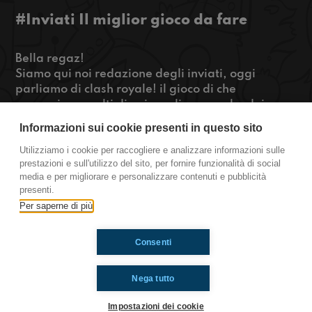
#Inviati Il miglior gioco da fare
Bella regaz!
Siamo qui noi redazione degli inviati, oggi
parliamo di clash royale! il gioco di che
appassiona molti di noi, parliamo anche dei
migliori giochi di carte da giocare con gli amici,
Informazioni sui cookie presenti in questo sito
per scoprire il resto ascoltate la puntata! Stay
tuned!
Utilizziamo i cookie per raccogliere e analizzare informazioni sulle
prestazioni e sull'utilizzo del sito, per fornire funzionalità di social
https://www.radioimmaginaria.it
media e per migliorare e personalizzare contenuti e pubblicità
presenti.
Inviati
Per saperne di più
Consenti
Ti è piaciuto? Condividilo!
Nega tutto
Impostazioni dei cookie