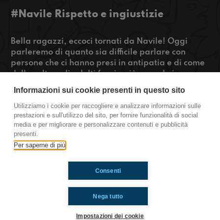
#Navile Rispetto e ingiustizie
Bella ragazzi, eccoci tornati da Navile! Oggi
parleremo di quanto sia difficile parlare con
persone che ci hanno presi in antipatia e di come
delle volte agli adulti faccia più comodo ignorare
le situazioni complicate che risolverle. Buon
Informazioni sui cookie presenti in questo sito
ascolto!
Utilizziamo i cookie per raccogliere e analizzare informazioni sulle
prestazioni e sull'utilizzo del sito, per fornire funzionalità di social
https://www.radioimmaginaria.it
media e per migliorare e personalizzare contenuti e pubblicità
presenti.
Navile
Per saperne di più
Consenti
Ti è piaciuto? Condividilo!
Nega tutto
Impostazioni dei cookie