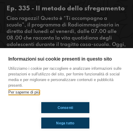
Ep. 335 - Il metodo dello sfregamento
Ciao ragazzi! Questo è “Ti accompagno a
scuola", il programma di Radioimmaginaria in
diretta dal lunedì al venerdì, dalle 07.00 alle
08.00 che racconta la vita quotidiana degli
adolescenti durante il tragitto casa-scuola. Oggi,
venerdì 5 dicembre, è la giornata mondiale del
suolo. Questa mattina Antonio, il nostro inviato
Informazioni sui cookie presenti in questo sito
da Siena, ci parla del “metodo dello
Utilizziamo i cookie per raccogliere e analizzare informazioni sulle
sfregamento” per riuscire a imparare le cose a
prestazioni e sull'utilizzo del sito, per fornire funzionalità di social
memoria!
media e per migliorare e personalizzare contenuti e pubblicità
presenti.
https://www.radioimmaginaria.it
Per saperne di più
Consenti
Ti è piaciuto? Condividilo!
Nega tutto