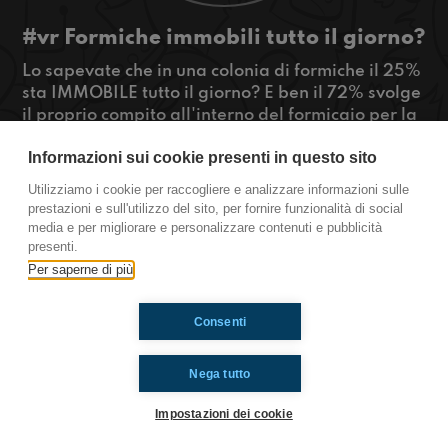
#vr Formiche immobili tutto il giorno?
Lo sapevate che in una colonia di formiche il 25%
sta IMMOBILE tutto il giorno? E ben il 72% svolge
il proprio compito all'interno del formicaio per la
metà del tempo che dovrebbe? Ebbene sì,
Informazioni sui cookie presenti in questo sito
ascoltiamo questo interessante servizio di Mario
da Verona!
Utilizziamo i cookie per raccogliere e analizzare informazioni sulle
#OkkinSu
prestazioni e sull'utilizzo del sito, per fornire funzionalità di social
media e per migliorare e personalizzare contenuti e pubblicità
Verona.
presenti.
Per saperne di più
Ti è piaciuto? Condividilo!
Consenti
Nega tutto
Impostazioni dei cookie